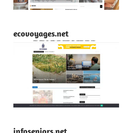
ecovoyages.net
infoseniors.net