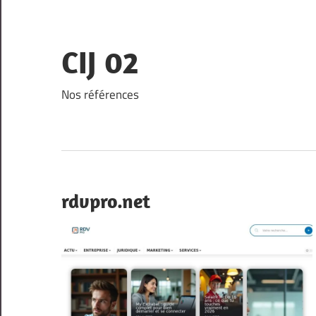
Skip
to
content
CIJ 02
Nos références
rdvpro.net