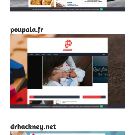
poupala.fr
drhackney.net