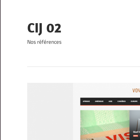
Skip
to
content
CIJ 02
Nos références