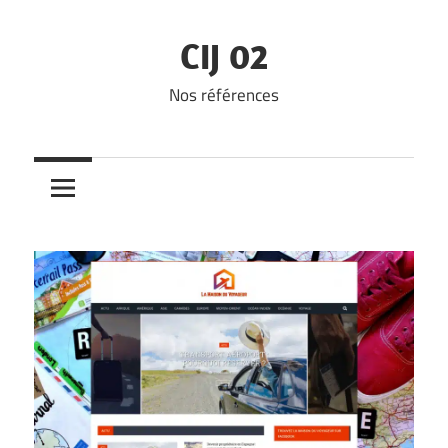
Skip
to
CIJ 02
content
Nos références